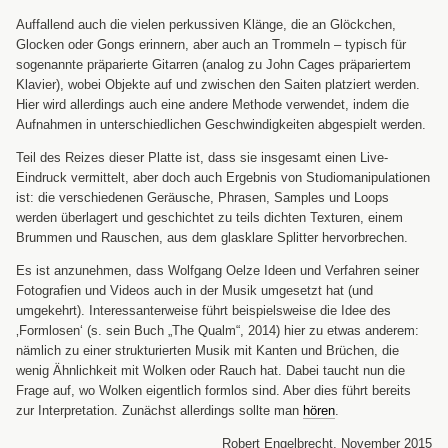
Auffallend auch die vielen perkussiven Klänge, die an Glöckchen,
Glocken oder Gongs erinnern, aber auch an Trommeln – typisch für
sogenannte präparierte Gitarren (analog zu John Cages präpariertem
Klavier), wobei Objekte auf und zwischen den Saiten platziert werden.
Hier wird allerdings auch eine andere Methode verwendet, indem die
Aufnahmen in unterschiedlichen Geschwindigkeiten abgespielt werden.
Teil des Reizes dieser Platte ist, dass sie insgesamt einen Live-
Eindruck vermittelt, aber doch auch Ergebnis von Studiomanipulationen
ist: die verschiedenen Geräusche, Phrasen, Samples und Loops
werden überlagert und geschichtet zu teils dichten Texturen, einem
Brummen und Rauschen, aus dem glasklare Splitter hervorbrechen.
Es ist anzunehmen, dass Wolfgang Oelze Ideen und Verfahren seiner
Fotografien und Videos auch in der Musik umgesetzt hat (und
umgekehrt). Interessanterweise führt beispielsweise die Idee des
‚Formlosen‘ (s. sein Buch „The Qualm“, 2014) hier zu etwas anderem:
nämlich zu einer strukturierten Musik mit Kanten und Brüchen, die
wenig Ähnlichkeit mit Wolken oder Rauch hat.
Dabei taucht nun die
Frage auf, wo Wolken eigentlich formlos sind.
Aber dies führt bereits
zur Interpretation. Zunächst allerdings sollte man
hören
.
Robert Engelbrecht, November 2015