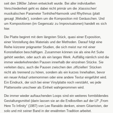
seit den 1960er Jahren entwickelt wurde. Bei aller individuellen
Verschiedenheit geht es dabei nicht primär um die ‚klassischen‘
musikalischen Parameter Tonhöhe/Harmonik und Rhythmus (platt
gesagt ‚Melodie‘), sondern um die Komposition mit Geräuschen. Und
um Kompositionen (im Gegensatz zu Improvisationen) handelt es sich
hier.
Die Platte beginnt mit dem längsten Stück, quasi einer Exposition,
einer Vorstellung des Materials und der Methoden. Darauf folgt eine
Reihe kürzerer prägnanter Studien, die sich meist nur mit einer
Konstellation beschäftigen. Zusammen können sie als eine Art Suite
gehört werden, oder auch als ein langes Werk. Auffällig nämlich sind die
immer wiederkehrenden Pausen innerhalb der einzelnen Stücke. Sie
verleiten dazu, auch die Pausen zwischen den ‚offiziellen‘ Stücken
nicht als trennend zu hören, sondern als ein kurzes Innehalten, bevor
ein neuer Anlauf unternommen oder eine andere Textur eingeführt wird.
Ein Eindruck, der sich bei einer Vinylplatte noch verstärkt, wo jede
Plattenseite unschwer als Einheit wahrgenommen wird.
Die immer wieder auftauchenden Loops sind ein weiteres formbildendes
Gestaltungsmittel (darin lassen sie an die Endlosrillen auf der LP „
From
Here To Infinity“
(1987) von Lee Ranaldo denken, einem Gitarristen, der
solo und mit seiner Band in der erwähnten Tradition arbeitet.