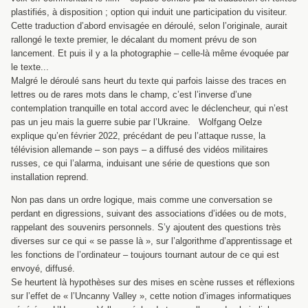
plastifiés, à disposition ; option qui induit une participation du visiteur.
Cette traduction d’abord envisagée en déroulé, selon l’originale, aurait
rallongé le texte premier, le décalant du moment prévu de son
lancement. Et puis il y a la photographie – celle-là même évoquée par
le texte...
Malgré le déroulé sans heurt du texte qui parfois laisse des traces en
lettres ou de rares mots dans le champ, c’est l’inverse d’une
contemplation tranquille en total accord avec le déclencheur, qui n’est
pas un jeu mais la guerre subie par l’Ukraine. Wolfgang Oelze
explique qu’en février 2022, précédant de peu l’attaque russe, la
télévision allemande – son pays – a diffusé des vidéos militaires
russes, ce qui l’alarma, induisant une série de questions que son
installation reprend.
Non pas dans un ordre logique, mais comme une conversation se
perdant en digressions, suivant des associations d’idées ou de mots,
rappelant des souvenirs personnels. S’y ajoutent des questions très
diverses sur ce qui « se passe là », sur l’algorithme d’apprentissage et
les fonctions de l’ordinateur – toujours tournant autour de ce qui est
envoyé, diffusé.
Se heurtent là hypothèses sur des mises en scène russes et réflexions
sur l’effet de « l’Uncanny Valley », cette notion d’images informatiques