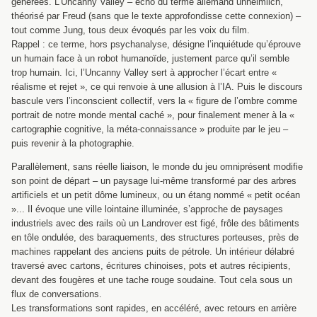
générées. L’Uncanny Valley – écho du terme allemand unheimlich,
théorisé par Freud (sans que le texte approfondisse cette connexion) –
tout comme Jung, tous deux évoqués par les voix du film.
Rappel : ce terme, hors psychanalyse, désigne l’inquiétude qu’éprouve
un humain face à un robot humanoïde, justement parce qu’il semble
trop humain. Ici, l’Uncanny Valley sert à approcher l’écart entre «
réalisme et rejet », ce qui renvoie à une allusion à l’IA. Puis le discours
bascule vers l’inconscient collectif, vers la « figure de l’ombre comme
portrait de notre monde mental caché », pour finalement mener à la «
cartographie cognitive, la méta-connaissance » produite par le jeu –
puis revenir à la photographie.
Parallèlement, sans réelle liaison, le monde du jeu omniprésent modifie
son point de départ – un paysage lui-même transformé par des arbres
artificiels et un petit dôme lumineux, ou un étang nommé « petit océan
»... Il évoque une ville lointaine illuminée, s’approche de paysages
industriels avec des rails où un Landrover est figé, frôle des bâtiments
en tôle ondulée, des baraquements, des structures porteuses, près de
machines rappelant des anciens puits de pétrole. Un intérieur délabré
traversé avec cartons, écritures chinoises, pots et autres récipients,
devant des fougères et une tache rouge soudaine. Tout cela sous un
flux de conversations.
Les transformations sont rapides, en accéléré, avec retours en arrière