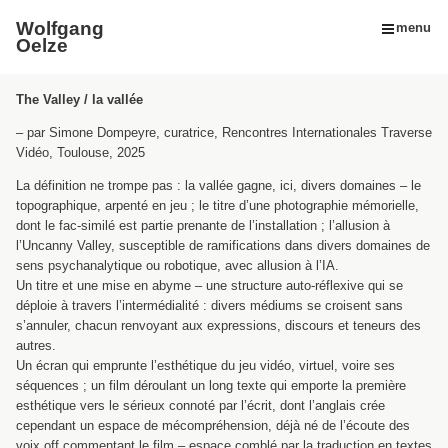
Wolfgang
menu
Oelze
The Valley / la vallée
– par Simone Dompeyre, curatrice, Rencontres Internationales Traverse
Vidéo, Toulouse, 2025
La définition ne trompe pas : la vallée gagne, ici, divers domaines – le
topographique, arpenté en jeu ; le titre d’une photographie mémorielle,
dont le fac-similé est partie prenante de l’installation ; l’allusion à
l’Uncanny Valley, susceptible de ramifications dans divers domaines de
sens psychanalytique ou robotique, avec allusion à l’IA.
Un titre et une mise en abyme – une structure auto-réflexive qui se
déploie à travers l’intermédialité : divers médiums se croisent sans
s’annuler, chacun renvoyant aux expressions, discours et teneurs des
autres.
Un écran qui emprunte l’esthétique du jeu vidéo, virtuel, voire ses
séquences ; un film déroulant un long texte qui emporte la première
esthétique vers le sérieux connoté par l’écrit, dont l’anglais crée
cependant un espace de mécompréhension, déjà né de l’écoute des
voix off commentant le film – espace comblé par la traduction en textes