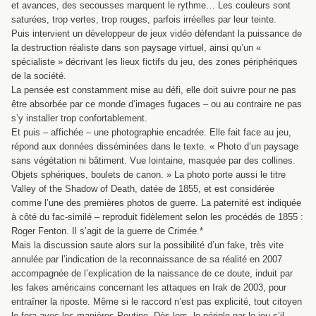
et avances, des secousses marquent le rythme… Les couleurs sont
saturées, trop vertes, trop rouges, parfois irréelles par leur teinte.
Puis intervient un développeur de jeux vidéo défendant la puissance de
la destruction réaliste dans son paysage virtuel, ainsi qu’un «
spécialiste » décrivant les lieux fictifs du jeu, des zones périphériques
de la société.
La pensée est constamment mise au défi, elle doit suivre pour ne pas
être absorbée par ce monde d’images fugaces – ou au contraire ne pas
s’y installer trop confortablement.
Et puis – affichée – une photographie encadrée. Elle fait face au jeu,
répond aux données disséminées dans le texte. « Photo d’un paysage
sans végétation ni bâtiment. Vue lointaine, masquée par des collines.
Objets sphériques, boulets de canon. » La photo porte aussi le titre
Valley of the Shadow of Death, datée de 1855, et est considérée
comme l’une des premières photos de guerre. La paternité est indiquée
à côté du fac-similé – reproduit fidèlement selon les procédés de 1855 :
Roger Fenton. Il s’agit de la guerre de Crimée.*
Mais la discussion saute alors sur la possibilité d’un fake, très vite
annulée par l’indication de la reconnaissance de sa réalité en 2007
accompagnée de l’explication de la naissance de ce doute, induit par
les fakes américains concernant les attaques en Irak de 2003, pour
entraîner la riposte. Même si le raccord n’est pas explicité, tout citoyen
le fera avec les manières-Poutine. Dès lors, le périple par le jeu s’il