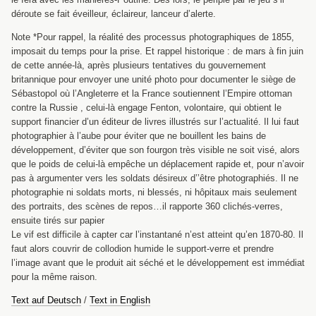
déroute se fait éveilleur, éclaireur, lanceur d’alerte.
Note *Pour rappel, la réalité des processus photographiques de 1855,
imposait du temps pour la prise. Et rappel historique : de mars à fin juin
de cette année-là, après plusieurs tentatives du gouvernement
britannique pour envoyer une unité photo pour documenter le siège de
Sébastopol où l’Angleterre et la France soutiennent l’Empire ottoman
contre la Russie , celui-là engage Fenton, volontaire, qui obtient le
support financier d’un éditeur de livres illustrés sur l’actualité. Il lui faut
photographier à l’aube pour éviter que ne bouillent les bains de
développement, d’éviter que son fourgon très visible ne soit visé, alors
que le poids de celui-là empêche un déplacement rapide et, pour n’avoir
pas à argumenter vers les soldats désireux d’’être photographiés. Il ne
photographie ni soldats morts, ni blessés, ni hôpitaux mais seulement
des portraits, des scènes de repos…il rapporte 360 clichés-verres,
ensuite tirés sur papier
Le vif est difficile à capter car l’instantané n’est atteint qu’en 1870-80. Il
faut alors couvrir de collodion humide le support-verre et prendre
l’image avant que le produit ait séché et le développement est immédiat
pour la même raison.
Text auf Deutsch
/
Text in English